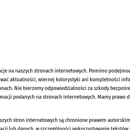
cje na naszych stronach internetowych. Pomimo podejmow
ć aktualności, wiernej kolorystyki ani kompletności infor
ronach. Nie bierzemy odpowiedzialności za szkody bezpośre
ormacji podanych na stronach internetowych. Mamy prawo d
naszych stron internetowych są chronione prawem autorski
macji lub danych, w szczególności wykorzystywanie tekstów